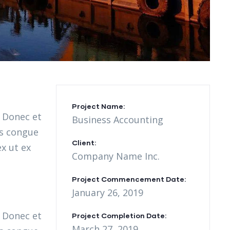
Project Name:
. Donec et
Business Accounting
as congue
Client:
x ut ex
Company Name Inc.
Project Commencement Date:
January 26, 2019
. Donec et
Project Completion Date:
March 27, 2019