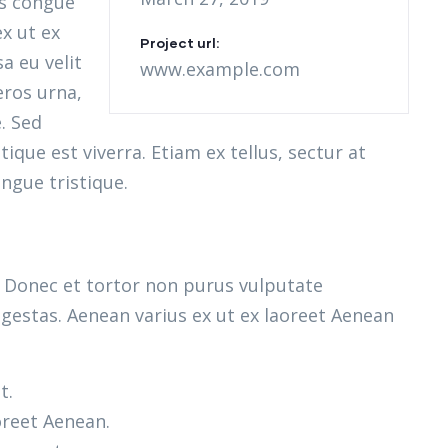
as congue
x ut ex
Project url:
a eu velit
www.example.com
eros urna,
. Sed
ique est viverra. Etiam ex tellus, sectur at
ongue tristique.
m. Donec et tortor non purus vulputate
gestas. Aenean varius ex ut ex laoreet Aenean
t.
oreet Aenean.