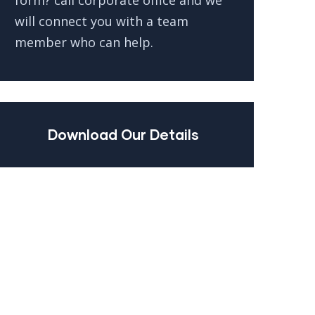
form? call corporate office and we
will connect you with a team
member who can help.
Download Our Details