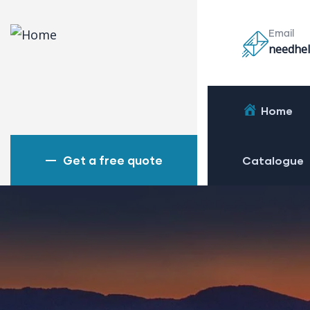
Email
needhel
Home
Get a free quote
Catalogue