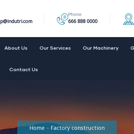
Phone
p@indutri.com
666 888 0000
About Us
Our Services
Our Machinery
G
Contact Us
Home
Factory construction