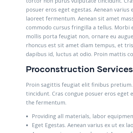
tortor non purus vulputate tincidunt. Cr
posuer eros eget egestas. Aenean varius e
laoreet fermentum. Aenean sit amet mass
commodo cursus fringilla a tellus. Morbi 
mollis porta feugiat non, ornare eu augue
rhoncus est sit amet diam tempus, et trist
dapibus id, luctus at odio. Proin mattis c
Proconstruction Services
Proin sagittis feugiat elit finibus pretiu
tincidunt. Cras congue posuer eros eget e
the fermentum.
Providing all materials, labor equipmen
Eget Egestas. Aenean varius ex ut ex la