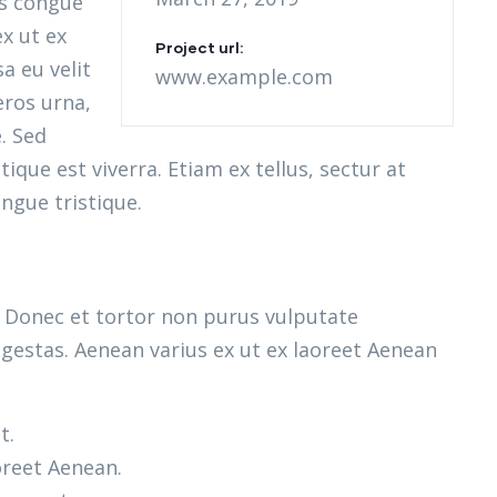
as congue
x ut ex
Project url:
a eu velit
www.example.com
eros urna,
. Sed
ique est viverra. Etiam ex tellus, sectur at
ongue tristique.
m. Donec et tortor non purus vulputate
gestas. Aenean varius ex ut ex laoreet Aenean
t.
oreet Aenean.