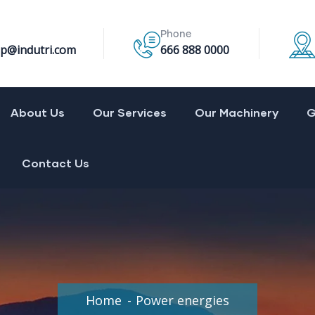
Phone
p@indutri.com
666 888 0000
About Us
Our Services
Our Machinery
G
Contact Us
Home
Power energies