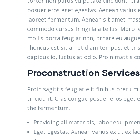
tortor non purus vulputate tincidunt. Cr
posuer eros eget egestas. Aenean varius e
laoreet fermentum. Aenean sit amet mass
commodo cursus fringilla a tellus. Morbi 
mollis porta feugiat non, ornare eu augue
rhoncus est sit amet diam tempus, et trist
dapibus id, luctus at odio. Proin mattis c
Proconstruction Services
Proin sagittis feugiat elit finibus pretiu
tincidunt. Cras congue posuer eros eget e
the fermentum.
Providing all materials, labor equipmen
Eget Egestas. Aenean varius ex ut ex la