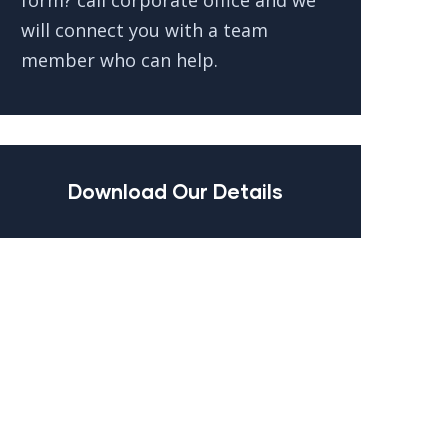
form? call corporate office and we
will connect you with a team
member who can help.
Download Our Details