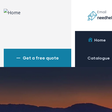
Email
needhel
Home
Get a free quote
Catalogue